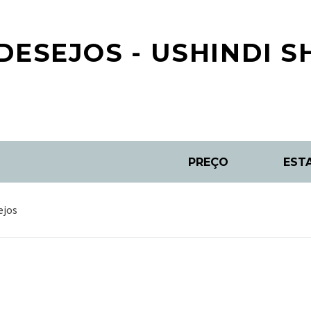
DESEJOS - USHINDI 
PREÇO
EST
ejos