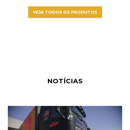
variants.
The
VEJA TODOS OS PRODUTOS
options
may
be
chosen
on
the
product
page
NOTÍCIAS