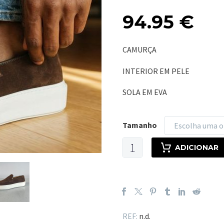
94.95
€
CAMURÇA
INTERIOR EM PELE
SOLA EM EVA
Tamanho
Escolha uma 
Quantidade
ADICIONAR
de
COAST
BROWN
REF:
n.d.