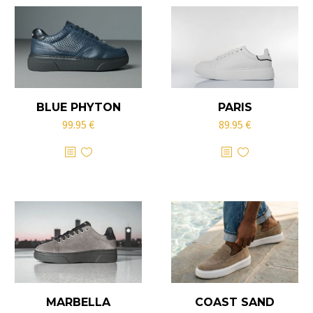
BLUE PHYTON
PARIS
99.95
€
89.95
€
Este
Este
producto
producto
tiene
tiene
múltiples
múltiples
variantes.
variantes.
Las
Las
opciones
opciones
se
se
pueden
pueden
MARBELLA
COAST SAND
elegir
elegir