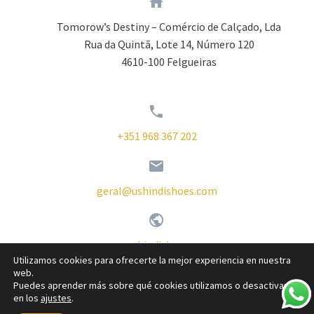


Tomorow’s Destiny – Comércio de Calçado, Lda
Rua da Quintã, Lote 14, Número 120
4610-100 Felgueiras


+351 968 367 202


geral@ushindishoes.com


www.ushindishoes.com
Utilizamos cookies para ofrecerte la mejor experiencia en nuestra
web.
Puedes aprender más sobre qué cookies utilizamos o desactivarlas
en los
ajustes
.